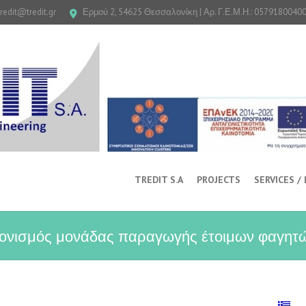
tredit@tredit.gr
Ερμού 2, 54625 Θεσσαλονίκη | Αρ. Γ.Ε.Μ.Η.: 0579180040
TREDIT S.A
PROJECTS
SERVICES /
ονισμός μονάδας παραγωγής έτοιμων φαγητών