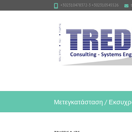
+302310478372-3 +302310545526
Μετεγκατάσταση / Εκσυχρ