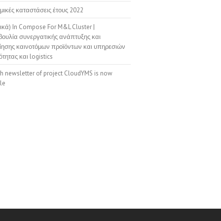
μικές καταστάσεις έτους 2022
ικά) In Compose For M&L Cluster |
ουλία συνεργατικής ανάπτυξης και
ίησης καινοτόμων προϊόντων και υπηρεσιών
ότητας και logistics
th newsletter of project CloudYMS is now
le