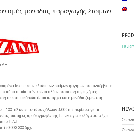
ονισμός μονάδας παραγωγής έτοιμων
υ
PRO
FRE
igh
υ ΑΕ
παραμένει leader στον κλάδο των ετοίμων φαγητών σε κονσέρβα με
α, από τα οποία το ένα είναι πλέον σε αστική περιοχή της
ασή του στο οικόπεδο όπου υπάρχει και η μονάδα ζύμης στη
NEWS
 3.500 m2 και επεκτάσεις άλλων 3.000 m2 περίπου, για τη
 τις αυστηρές προδιαγραφές της Ε.Ε. και για το λόγο αυτό έχει
Οικονο
αι το Π.Δ.Ε.
α 920.000.000 δρχ.
Οικονο