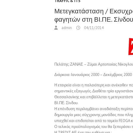
TRAFFIC & ITS
Μετεγκατάσταση / Εκσυχρ
φαγητών στη ΒΙ.ΠΕ. Σίνδο
admin
04/11/2014
Πελάτης:
ΖΑΝΑΕ – Ζύμαι Αρτοποιίας Νίκογλο
Διάρκεια:
Ιανουάριος 2000 – Δεκέμβριος 2000
Η εταιρεία είναι η παλαιότερη και ανέκαθεν 
σημαντικές εξαγωγές. Διαθέτει τρία εργοστάσι
Θεσσαλονίκης και επιβάλλεται η μετεγκατάστ
ΒΙ.ΠΕ. Σίνδου.
Η επένδυση περιλαμβάνει αναδιάταξη περίπου
δημιουργία μιας σύγχρονης μονάδας που πληρεί
υπαχθεί και επιδοτείται από το ταμείο FEOGA κ
Ο τελικός προϋπολογισμός του θα ξεπεράσει τ
Η TREDIT ΑΕ έχει την ευθύνη για :