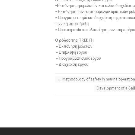
•Εκπόνηση προμελετών και τελικού σχεδιασμο
• Εκπόνηση των απαιτούμενων οριστικών μελ
• Προγραμματισμό και διαχείριση της κατασκευ
τεχνική υποστήριξη.
• Προετοιμασία και υλοποίηση των επιμετρήσ
Ο ρόλος της TREDIT:
– Εκπόνηση μελετών
– Επίβλεψη έργου
– Προγραμματισμός έργου
– Διαχείριση έργου
←
Methodology of safety in marine operatio
Development of a Balk