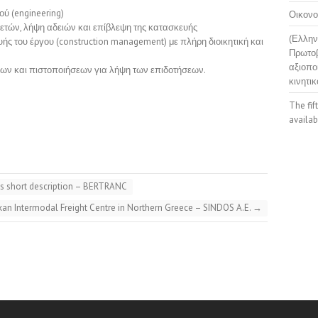
ύ (engineering)
Οικονο
ετών, λήψη αδειών και επίβλεψη της κατασκευής
(Ελλην
ής του έργου (construction management) με πλήρη διοικητική και
Πρωτοβ
αξιοπο
εων και πιστοποιήσεων για λήψη των επιδοτήσεων.
κινητικ
The fif
availab
ns short description – BERTRANC
an Intermodal Freight Centre in Northern Greece – SINDOS A.E.
→